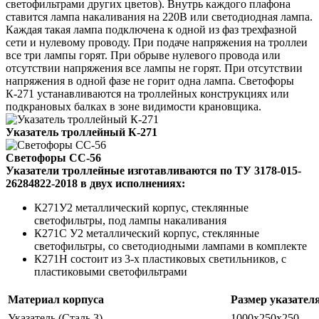
светофильтрами других цветов). Внутрь каждого плафона
ставится лампа накаливания на 220В или светодиодная лампа.
Каждая такая лампа подключена к одной из фаз трехфазной
сети и нулевому проводу.
При подаче напряжения на троллеи
все три лампы горят. При обрыве нулевого провода или
отсутствии напряжения все лампы не горят. При отсутствии
напряжения в одной фазе не горит одна лампа.
Светофоры
К-271 устанавливаются на троллейных конструкциях или
подкрановых балках в зоне видимости крановщика.
Указатель троллейный К-271
Светофоры СС-56
Указатели троллейные изготавливаются по ТУ 3178-015-
26284822-2018 в двух исполнениях:
К271У2 металлический корпус, стеклянные
светофильтры, под лампы накаливания
К271С У2 металлический корпус, стеклянные
светофильтры, со светодиодными лампами в комплекте
К271Н состоит из 3-х пластиковых светильников, с
пластиковыми светофильтрами
Материал корпуса
Размер указател
Указатель (Сталь 3)
1000х250х250