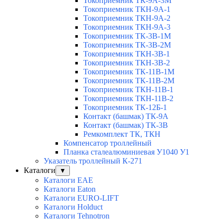
Токоприемник ТК-9А-3М
Токоприемник ТКН-9А-1
Токоприемник ТКН-9А-2
Токоприемник ТКН-9А-3
Токоприемник ТК-3В-1М
Токоприемник ТК-3В-2М
Токоприемник ТКН-3В-1
Токоприемник ТКН-3В-2
Токоприемник ТК-11В-1М
Токоприемник ТК-11В-2М
Токоприемник ТКН-11В-1
Токоприемник ТКН-11В-2
Токоприемник ТК-12Б-1
Контакт (башмак) ТК-9А
Контакт (башмак) ТК-3В
Ремкомплект ТК, ТКН
Компенсатор троллейный
Планка сталеалюминиевая У1040 У1
Указатель троллейный К-271
Каталоги
▼
Каталоги EAE
Каталоги Eaton
Каталоги EURO-LIFT
Каталоги Holduct
Каталоги Tehnotron