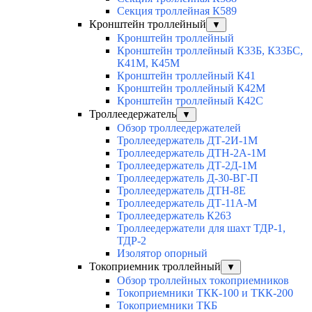
Секция троллейная К589
Кронштейн троллейный
▼
Кронштейн троллейный
Кронштейн троллейный К33Б, К33БС,
К41М, К45М
Кронштейн троллейный К41
Кронштейн троллейный К42М
Кронштейн троллейный К42С
Троллеедержатель
▼
Обзор троллеедержателей
Троллеедержатель ДТ-2И-1М
Троллеедержатель ДТН-2А-1М
Троллеедержатель ДТ-2Д-1М
Троллеедержатель Д-30-ВГ-П
Троллеедержатель ДТН-8Е
Троллеедержатель ДТ-11А-М
Троллеедержатель К263
Троллеедержатели для шахт ТДР-1,
ТДР-2
Изолятор опорный
Токоприемник троллейный
▼
Обзор троллейных токоприемников
Токоприемники ТКК-100 и ТКК-200
Токоприемники ТКБ