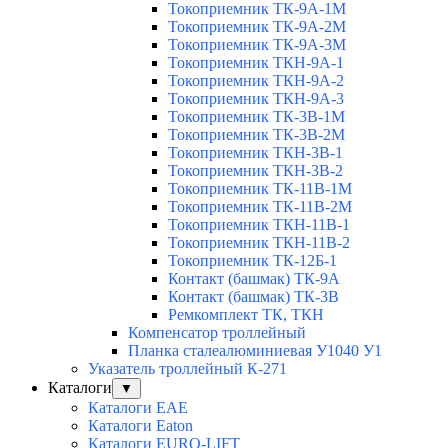
Токоприемник ТК-9А-1М
Токоприемник ТК-9А-2М
Токоприемник ТК-9А-3М
Токоприемник ТКН-9А-1
Токоприемник ТКН-9А-2
Токоприемник ТКН-9А-3
Токоприемник ТК-3В-1М
Токоприемник ТК-3В-2М
Токоприемник ТКН-3В-1
Токоприемник ТКН-3В-2
Токоприемник ТК-11В-1М
Токоприемник ТК-11В-2М
Токоприемник ТКН-11В-1
Токоприемник ТКН-11В-2
Токоприемник ТК-12Б-1
Контакт (башмак) ТК-9А
Контакт (башмак) ТК-3В
Ремкомплект ТК, ТКН
Компенсатор троллейный
Планка сталеалюминиевая У1040 У1
Указатель троллейный К-271
Каталоги
▼
Каталоги EAE
Каталоги Eaton
Каталоги EURO-LIFT