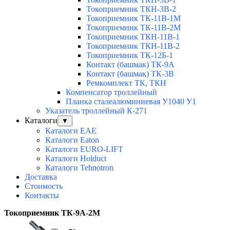
Токоприемник ТКН-3В-2
Токоприемник ТК-11В-1М
Токоприемник ТК-11В-2М
Токоприемник ТКН-11В-1
Токоприемник ТКН-11В-2
Токоприемник ТК-12Б-1
Контакт (башмак) ТК-9А
Контакт (башмак) ТК-3В
Ремкомплект ТК, ТКН
Компенсатор троллейный
Планка сталеалюминиевая У1040 У1
Указатель троллейный К-271
Каталоги
▼
Каталоги EAE
Каталоги Eaton
Каталоги EURO-LIFT
Каталоги Holduct
Каталоги Tehnotron
Доставка
Стоимость
Контакты
Токоприемник ТК-9А-2М