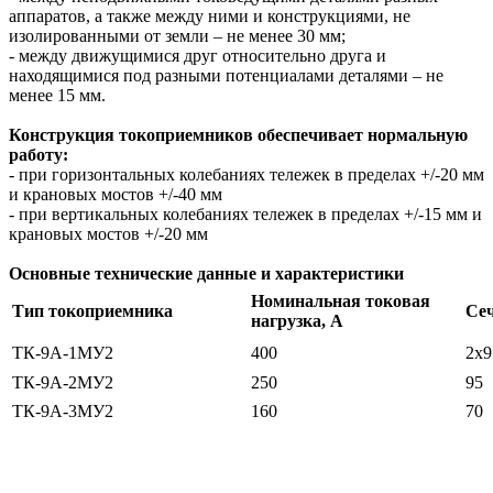
аппаратов, а также между ними и конструкциями, не
изолированными от земли – не менее 30 мм;
- между движущимися друг относительно друга и
находящимися под разными потенциалами деталями – не
менее 15 мм.
Конструкция токоприемников обеспечивает нормальную
работу:
- при горизонтальных колебаниях тележек в пределах +/-20 мм
и крановых мостов +/-40 мм
- при вертикальных колебаниях тележек в пределах +/-15 мм и
крановых мостов +/-20 мм
Основные технические данные и характеристики
Номинальная токовая
Тип токоприемника
Сеч
нагрузка, А
ТК-9А-1МУ2
400
2х9
ТК-9А-2МУ2
250
95
ТК-9А-3МУ2
160
70