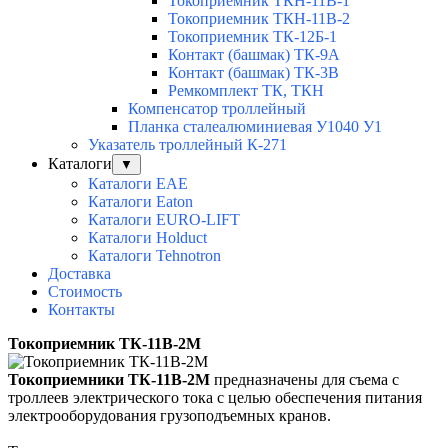
Токоприемник ТКН-11В-1
Токоприемник ТКН-11В-2
Токоприемник ТК-12Б-1
Контакт (башмак) ТК-9А
Контакт (башмак) ТК-3В
Ремкомплект ТК, ТКН
Компенсатор троллейный
Планка сталеалюминиевая У1040 У1
Указатель троллейный К-271
Каталоги
▼
Каталоги EAE
Каталоги Eaton
Каталоги EURO-LIFT
Каталоги Holduct
Каталоги Tehnotron
Доставка
Стоимость
Контакты
Токоприемник ТК-11В-2М
Токоприемники ТК-11В-2М
предназначены для съема с
троллеев электрического тока с целью обеспечения питания
электрооборудования грузоподъемных кранов.