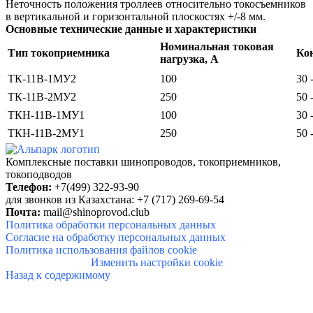
Неточность положения троллеев относительно токосъемников
в вертикальной и горизонтальной плоскостях +/-8 мм.
Основные технические данные и характеристики
Номинальная токовая
Тип токоприемника
Ко
нагрузка, А
ТК-11В-1МУ2
100
30 
ТК-11В-2МУ2
250
50 
ТКН-11В-1МУ1
100
30 
ТКН-11В-2МУ1
250
50 
Комплексные поставки
шинопроводов, токоприемников,
токоподводов
Телефон:
+7(499) 322-93-90
для звонков из Казахстана: +7 (717) 269-69-54
Почта:
mail@shinoprovod.club
Политика обработки персональных данных
Согласие на обработку персональных данных
Политика использования файлов cookie
Изменить настройки cookie
Назад к содержимому