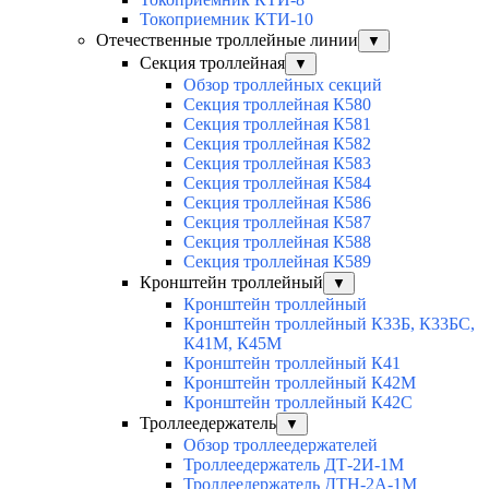
Токоприемник КТИ-10
Отечественные троллейные линии
▼
Секция троллейная
▼
Обзор троллейных секций
Секция троллейная К580
Секция троллейная К581
Секция троллейная К582
Секция троллейная К583
Секция троллейная К584
Секция троллейная К586
Секция троллейная К587
Секция троллейная К588
Секция троллейная К589
Кронштейн троллейный
▼
Кронштейн троллейный
Кронштейн троллейный К33Б, К33БС,
К41М, К45М
Кронштейн троллейный К41
Кронштейн троллейный К42М
Кронштейн троллейный К42С
Троллеедержатель
▼
Обзор троллеедержателей
Троллеедержатель ДТ-2И-1М
Троллеедержатель ДТН-2А-1М