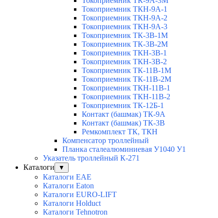
Токоприемник ТК-9А-3М
Токоприемник ТКН-9А-1
Токоприемник ТКН-9А-2
Токоприемник ТКН-9А-3
Токоприемник ТК-3В-1М
Токоприемник ТК-3В-2М
Токоприемник ТКН-3В-1
Токоприемник ТКН-3В-2
Токоприемник ТК-11В-1М
Токоприемник ТК-11В-2М
Токоприемник ТКН-11В-1
Токоприемник ТКН-11В-2
Токоприемник ТК-12Б-1
Контакт (башмак) ТК-9А
Контакт (башмак) ТК-3В
Ремкомплект ТК, ТКН
Компенсатор троллейный
Планка сталеалюминиевая У1040 У1
Указатель троллейный К-271
Каталоги
▼
Каталоги EAE
Каталоги Eaton
Каталоги EURO-LIFT
Каталоги Holduct
Каталоги Tehnotron