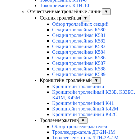
Токоприемник КТИ-10
Отечественные троллейные линии
▼
Секция троллейная
▼
Обзор троллейных секций
Секция троллейная К580
Секция троллейная К581
Секция троллейная К582
Секция троллейная К583
Секция троллейная К584
Секция троллейная К586
Секция троллейная К587
Секция троллейная К588
Секция троллейная К589
Кронштейн троллейный
▼
Кронштейн троллейный
Кронштейн троллейный К33Б, К33БС,
К41М, К45М
Кронштейн троллейный К41
Кронштейн троллейный К42М
Кронштейн троллейный К42С
Троллеедержатель
▼
Обзор троллеедержателей
Троллеедержатель ДТ-2И-1М
Троллеедержатель ДТН-2А-1М