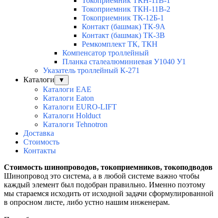
Токоприемник ТКН-11В-1
Токоприемник ТКН-11В-2
Токоприемник ТК-12Б-1
Контакт (башмак) ТК-9А
Контакт (башмак) ТК-3В
Ремкомплект ТК, ТКН
Компенсатор троллейный
Планка сталеалюминиевая У1040 У1
Указатель троллейный К-271
Каталоги
▼
Каталоги EAE
Каталоги Eaton
Каталоги EURO-LIFT
Каталоги Holduct
Каталоги Tehnotron
Доставка
Стоимость
Контакты
Стоимость
шинопроводов, токоприемников, токоподводов
Шинопровод это система, а в любой системе важно чтобы
каждый элемент был подобран правильно. Именно поэтому
мы стараемся исходить от исходной задачи сформулированной
в опросном листе, либо устно нашим инженерам.