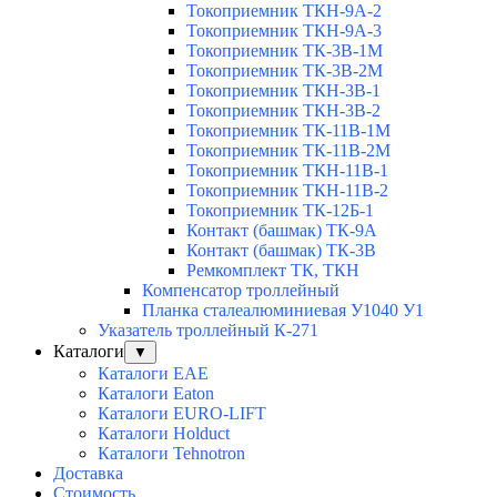
Токоприемник ТКН-9А-2
Токоприемник ТКН-9А-3
Токоприемник ТК-3В-1М
Токоприемник ТК-3В-2М
Токоприемник ТКН-3В-1
Токоприемник ТКН-3В-2
Токоприемник ТК-11В-1М
Токоприемник ТК-11В-2М
Токоприемник ТКН-11В-1
Токоприемник ТКН-11В-2
Токоприемник ТК-12Б-1
Контакт (башмак) ТК-9А
Контакт (башмак) ТК-3В
Ремкомплект ТК, ТКН
Компенсатор троллейный
Планка сталеалюминиевая У1040 У1
Указатель троллейный К-271
Каталоги
▼
Каталоги EAE
Каталоги Eaton
Каталоги EURO-LIFT
Каталоги Holduct
Каталоги Tehnotron
Доставка
Стоимость